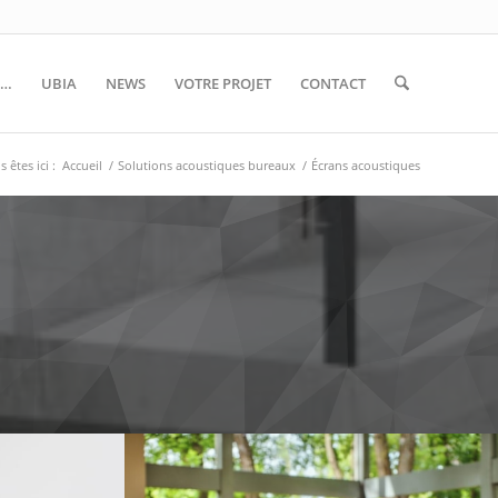
S…
UBIA
NEWS
VOTRE PROJET
CONTACT
 êtes ici :
Accueil
/
Solutions acoustiques bureaux
/
Écrans acoustiques