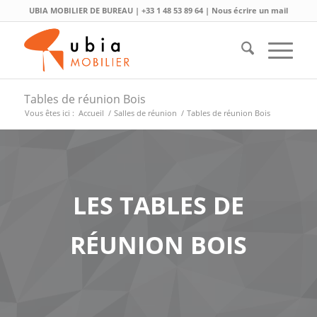
UBIA MOBILIER DE BUREAU |
+33 1 48 53 89 64
|
Nous écrire un mail
Tables de réunion Bois
Vous êtes ici :
Accueil
/
Salles de réunion
/
Tables de réunion Bois
LES TABLES DE
RÉUNION BOIS