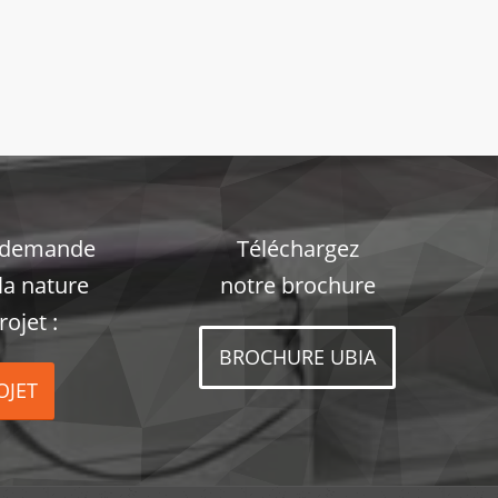
 demande
Téléchargez
la nature
notre brochure
rojet :
BROCHURE UBIA
OJET