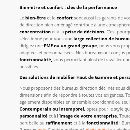
Bien-être et confort : clés de la performance
Le
bien-être
et le
confort
sont aussi les garants de v
de direction bien aménagé contribue à une atmosphèr
concentration
et à la
prise de décisions.
C’est pourq
sélectionné pour vous une
large collection de burea
dirigiez une
PME ou un grand groupe
, nous vous pro
adaptées et personnalisées. Nos bureauxsont conçus po
fonctionnalité,
vous permettant ainsi de travailler dan
possibles.
Des solutions de mobilier Haut de Gamme et pers
Nous proposons des bureaux direction déclinés sous di
dimensions afin de répondre à toutes vos exigences. T
également disponibles en ensemble coordonné ou seul,
Contemporain ou intemporel,
optez pour le style qu
personnalité
et à
l’image de votre entreprise.
Toutes
part belle au
raffinement
et à la
fonctionnalité
: Bu
Bureaux
bois
, Finition mélaminé
pieds métal
ou pieds 