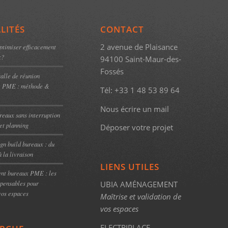
LITÉS
CONTACT
2 avenue de Plaisance
timiser efficacement
x?
94100 Saint-Maur-des-
Fossés
alle de réunion
e PME : méthode &
Tél:
+33 1 48 53 89 64
Nous écrire un mail
eaux sans interruption
et planning
Déposer votre projet
gn build bureaux : du
à la livraison
LIENS UTILES
t bureaux PME : les
spensables pour
UBIA AMÉNAGEMENT
vos espaces
Maîtrise et validation de
vos espaces
ELECTRIPLACE