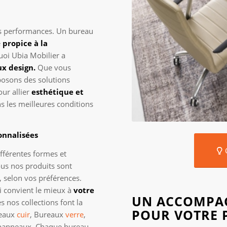
os performances. Un bureau
e
propice à la
uoi Ubia Mobilier a
ux design.
Que vous
posons des solutions
ur allier
esthétique et
s les meilleures conditions
onnalisées
fférentes formes et
ous nos produits sont
 selon vos préférences.
i convient le mieux à
votre
UN ACCOMPA
 nos collections font la
POUR VOTRE 
reaux
cuir
, Bureaux
verre
,
panneaux. Chaque bureau