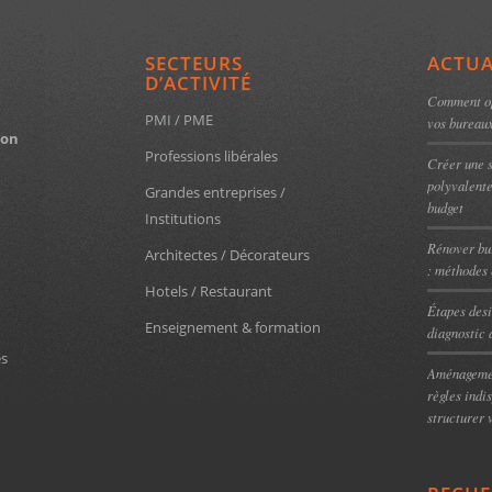
SECTEURS
ACTUA
D’ACTIVITÉ
Comment op
PMI / PME
vos bureau
ion
Professions libérales
Créer une s
polyvalent
Grandes entreprises /
budget
Institutions
Rénover bur
Architectes / Décorateurs
: méthodes 
Hotels / Restaurant
Étapes desi
Enseignement & formation
diagnostic 
es
Aménagemen
règles indi
structurer 