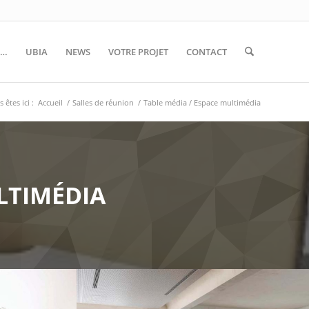
S…
UBIA
NEWS
VOTRE PROJET
CONTACT
 êtes ici :
Accueil
/
Salles de réunion
/
Table média / Espace multimédia
LTIMÉDIA