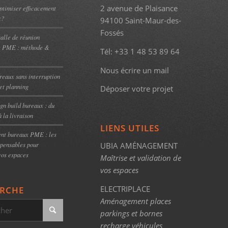
2 avenue de Plaisance
timiser efficacement
x?
94100 Saint-Maur-des-
Fossés
alle de réunion
e PME : méthode &
Tél:
+33 1 48 53 89 64
Nous écrire un mail
eaux sans interruption
et planning
Déposer votre projet
gn build bureaux : du
à la livraison
LIENS UTILES
t bureaux PME : les
spensables pour
UBIA AMÉNAGEMENT
vos espaces
Maîtrise et validation de
vos espaces
ELECTRIPLACE
RCHE
Aménagement places
parkings et bornes
recharge véhicules