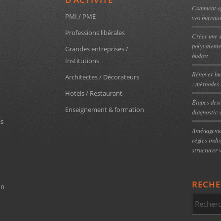
Comment op
PMI / PME
vos bureau
n
Professions libérales
Créer une s
polyvalent
Grandes entreprises /
budget
Institutions
Rénover bur
Architectes / Décorateurs
: méthodes 
Hotels / Restaurant
Étapes desi
Enseignement & formation
diagnostic 
es
Aménagemen
règles indi
structurer 
RECHE
on