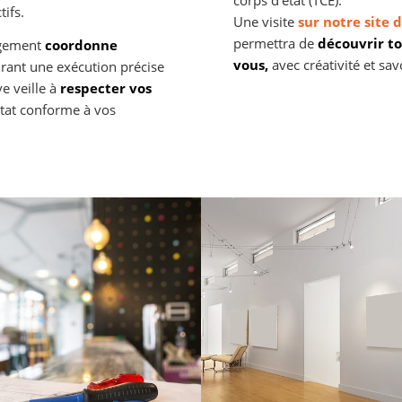
corps d’état (TCE).
tifs.
Une visite
sur notre site
permettra de
découvrir t
agement
coordonne
vous,
avec créativité et savo
rant une exécution précise
e veille à
respecter vos
ltat conforme à vos