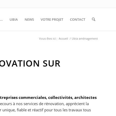
S…
UBIA
NEWS
VOTRE PROJET
CONTACT
Vous êtes ici :
Accueil
/
Ubia aménagement
NOVATION SUR
treprises commerciales, collectivités, architectes
ecours à nos services de rénovation, apprécient la
r unique, fiable et réactif pour tous les travaux tous