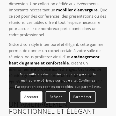
dimension. Une collection dédiée aux événements
importants nécessitant un
mobilier d’envergure.
Que
ce soit pour des conférences, des présentations ou des
réunions, ces tables offrent tout l’espace nécessaire
pour accueillir de nombreux participants dans un
cadre professionnel.
Grâce à son style intemporel et élégant, cette gamme
permet de donner un cachet certain à votre salle de
réunion. Vous profiterez ainsi d’un
aménagement
haut de gamme et confortable
, créant un
environnement propice aux échanges. Ces tables de
Nous utilisons des cookies pour vous garantir la
réunion grande dimension arborent des formes
meilleure expérience sur notre site. Confirmez
épurées et aériennes, ce qui donnera de la légèreté à
l'acceptation des cookies ou accédez aux paramètres.
vos locaux tout en restant pratiques.
Accepter
Refuser
Paramétrer
UN AMÉNAGEMENT
FONCTIONNEL ET ÉLÉGANT