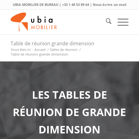
UBIA MOBILIER DE BUREAU |
+33 1 48 53 89 64
|
Nous écrire un mail
Table de réunion grande dimension
Vous êtes ici :
Accueil
/
Salles de réunion
/
Table de réunion grande dimension
LES TABLES DE
RÉUNION DE GRANDE
DIMENSION