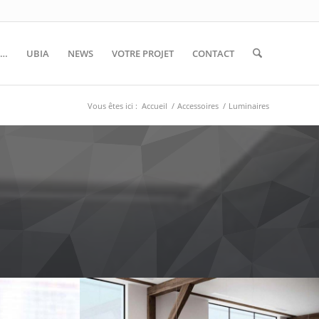
S…
UBIA
NEWS
VOTRE PROJET
CONTACT
Vous êtes ici :
Accueil
/
Accessoires
/
Luminaires