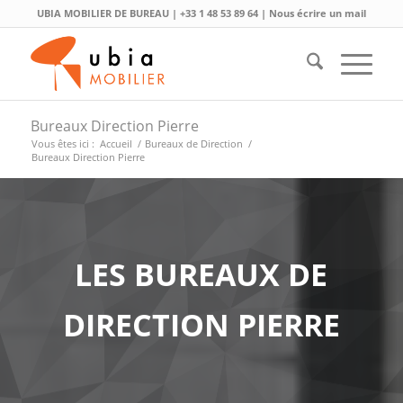
UBIA MOBILIER DE BUREAU |
+33 1 48 53 89 64
|
Nous écrire un mail
Bureaux Direction Pierre
Vous êtes ici :
Accueil
/
Bureaux de Direction
/
Bureaux Direction Pierre
LES BUREAUX DE
DIRECTION PIERRE